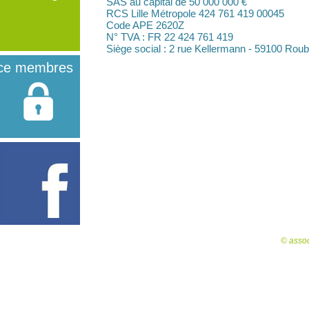
SAS au capital de 50 000 000 €
geants, activités,
RCS Lille Métropole 424 761 419 00045
coordonnées...
Code APE 2620Z
N° TVA : FR 22 424 761 419
Siège social : 2 rue Kellermann - 59100 Roub
ce membres
©
asso