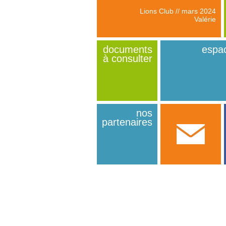
de DEAM : diri
Lions Club // mars 2024
Valérie
documents
espa
à consulter
nos
partenaires