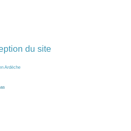
ption du site
 en Ardèche
nas