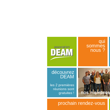
qui
sommes
nous ?
découvrez
DEAM
les 2 premières
réunions sont
gratuites !
n
prochain rendez-vous
retrouvez les ent